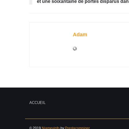
et une soixantaine de portés disparus dans
Adam
ACCUEIL
© 2019
Niameyinfo
by
Prestacomniger
.