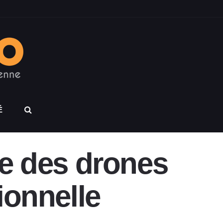
É
ne des drones
ionnelle