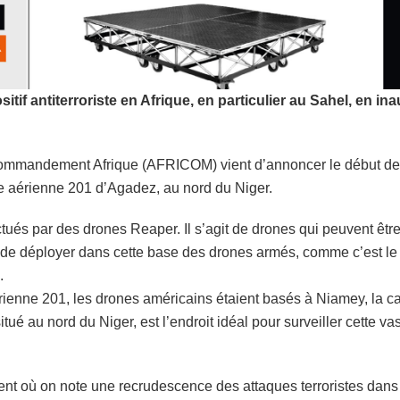
tif antiterroriste en Afrique, en particulier au Sahel, en i
e Commandement Afrique (AFRICOM) vient d’annoncer le début de
se aérienne 201 d’Agadez, au nord du Niger.
ctués par des drones Reaper. Il s’agit de drones qui peuvent êt
 de déployer dans cette base des drones armés, comme c’est le 
.
ienne 201, les drones américains étaient basés à Niamey, la capi
ué au nord du Niger, est l’endroit idéal pour surveiller cette vas
ent où on note une recrudescence des attaques terroristes dans