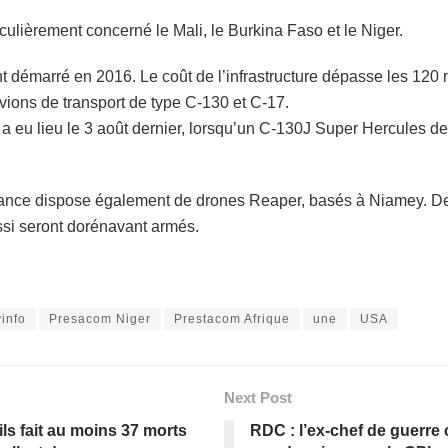
iculièrement concerné le Mali, le Burkina Faso et le Niger.
t démarré en 2016. Le coût de l’infrastructure dépasse les 120 
avions de transport de type C-130 et C-17.
e a eu lieu le 3 août dernier, lorsqu’un C-130J Super Hercules d
rance dispose également de drones Reaper, basés à Niamey. De pl
aussi seront dorénavant armés.
info
Presacom Niger
Prestacom Afrique
une
USA
Next Post
ils fait au moins 37 morts
RDC : l’ex-chef de guerr