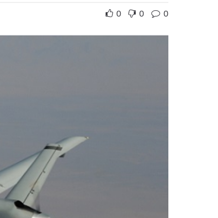
0
0
0