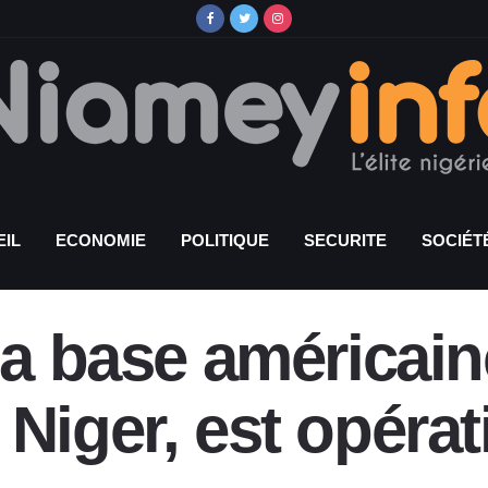
IL
ECONOMIE
POLITIQUE
SECURITE
SOCIÉT
 la base américai
Niger, est opérat