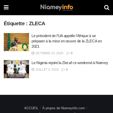
Étiquette :
ZLECA
Le président de l’UA appelle l’Afrique à se
préparer à la mise en œuvre de la ZLECA en
2021
OCTOBRE 23, 2020
0
Le Nigeria rejoint la Zlecaf ce weekend à Niamey
JUILLET 4, 2019
0
ACCUEIL
À propos de Niameyinfo.com