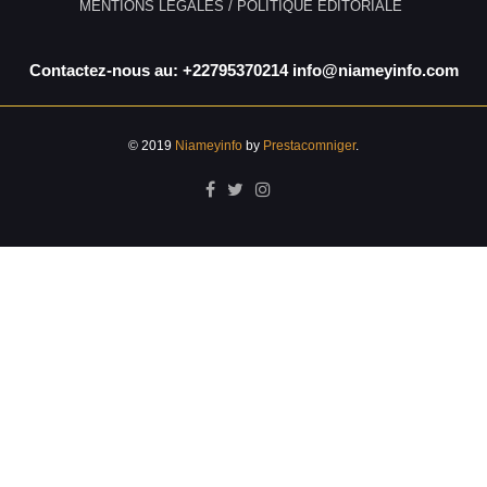
MENTIONS LÉGALES / POLITIQUE ÉDITORIALE
Contactez-nous au: +22795370214 info@niameyinfo.com
© 2019
Niameyinfo
by
Prestacomniger
.