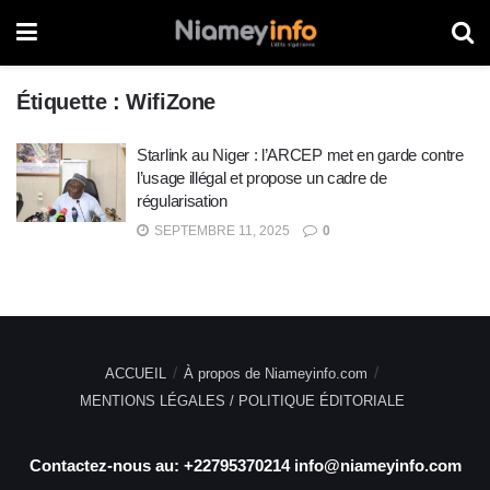
Étiquette :
WifiZone
Starlink au Niger : l’ARCEP met en garde contre
l’usage illégal et propose un cadre de
régularisation
SEPTEMBRE 11, 2025
0
ACCUEIL
À propos de Niameyinfo.com
MENTIONS LÉGALES / POLITIQUE ÉDITORIALE
Contactez-nous au: +22795370214 info@niameyinfo.com