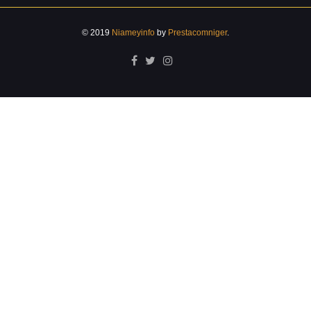
© 2019
Niameyinfo
by
Prestacomniger
.