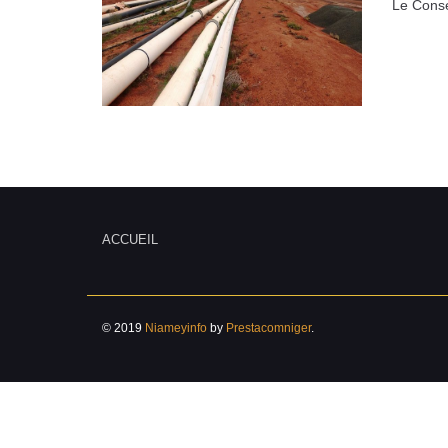
Le Consei
ACCUEIL
© 2019
Niameyinfo
by
Prestacomniger
.