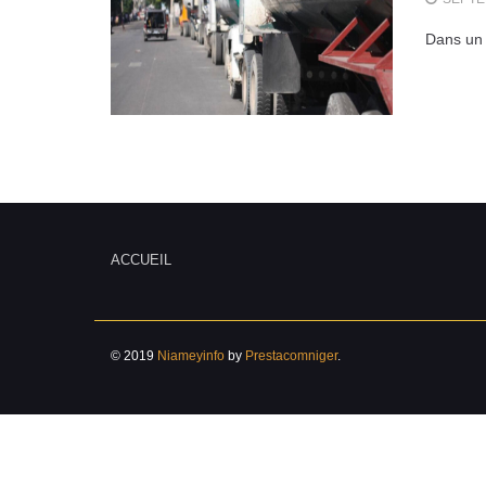
Dans un 
ACCUEIL
© 2019
Niameyinfo
by
Prestacomniger
.