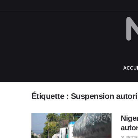
ACCUE
Étiquette :
Suspension autoris
Nige
autor
SEPTEM