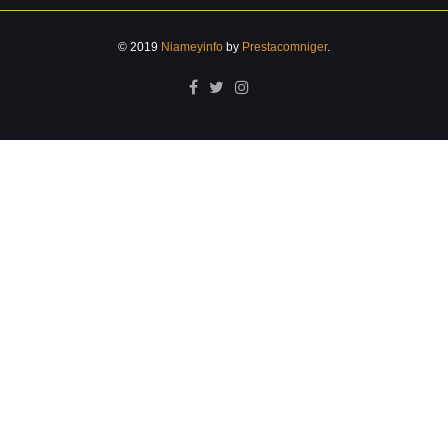
© 2019
Niameyinfo
by
Prestacomniger
.