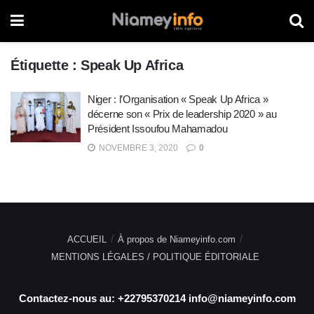
Étiquette :
Speak Up Africa
Niger : l’Organisation « Speak Up Africa »
décerne son « Prix de leadership 2020 » au
Président Issoufou Mahamadou
NOVEMBRE 3, 2020
0
ACCUEIL
À propos de Niameyinfo.com
MENTIONS LÉGALES / POLITIQUE ÉDITORIALE
Contactez-nous au: +22795370214 info@niameyinfo.com