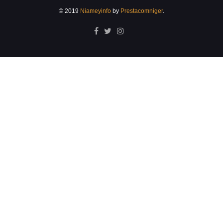
© 2019
Niameyinfo
by
Prestacomniger
.