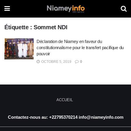
Étiquette :
Sommet NDI
Déclaration de Niamey en faveur du
constitutionnalisme pour le transfert pacifique du
pouvoir
OCTOBRE 5, 2019
0
ACCUEIL
Contactez-nous au: +22795370214 info@niameyinfo.com