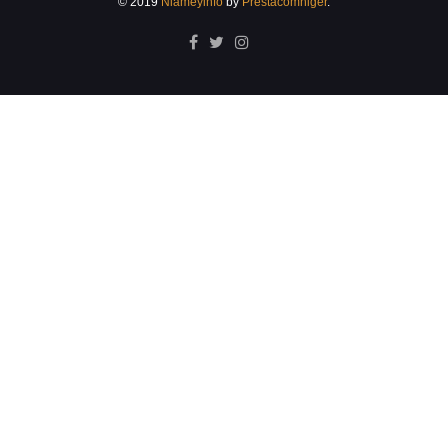
© 2019
Niameyinfo
by
Prestacomniger
.