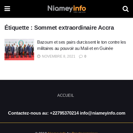
Étiquette :
Sommet extraordinaire Accra
Bazoum et ses pairs durcissent le ton contre les
militaires au pouvoir au Mali et en Guinée
NOVEMBRE 8, 2021
0
ACCUEIL
Contactez-nous au: +22795370214 info@niameyinfo.com