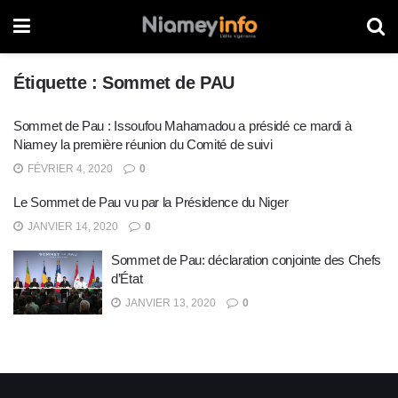
Étiquette :
Sommet de PAU
Sommet de Pau : Issoufou Mahamadou a présidé ce mardi à
Niamey la première réunion du Comité de suivi
FÉVRIER 4, 2020
0
Le Sommet de Pau vu par la Présidence du Niger
JANVIER 14, 2020
0
Sommet de Pau: déclaration conjointe des Chefs
d’État
JANVIER 13, 2020
0