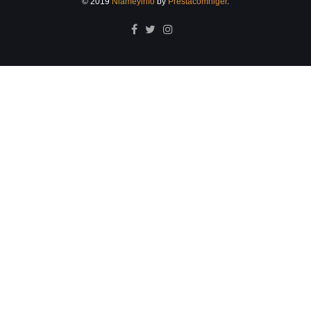
© 2019
Niameyinfo
by
Prestacomniger
.