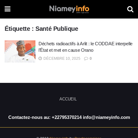
Étiquette :
Santé Publique
Déchets radioactifs à Arlit : le CODDAE interpelle
l’État et met en cause Orano
DÉCEMBRE 10, 2025
0
ACCUEIL
Contactez-nous au: +22795370214 info@niameyinfo.com