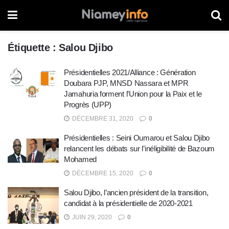
Étiquette :
Salou Djibo
Présidentielles 2021/Alliance : Génération
Doubara PJP, MNSD Nassara et MPR
Jamahuria forment l’Union pour la Paix et le
Progrès (UPP)
DÉCEMBRE 31, 2020
0
Présidentielles : Seini Oumarou et Salou Djibo
relancent les débats sur l’inéligibilité de Bazoum
Mohamed
DÉCEMBRE 15, 2020
0
Salou Djibo, l’ancien président de la transition,
candidat à la présidentielle de 2020-2021
JUIN 29, 2020
0