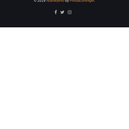
© 2019
Niameyinfo
by
Prestacomniger
.