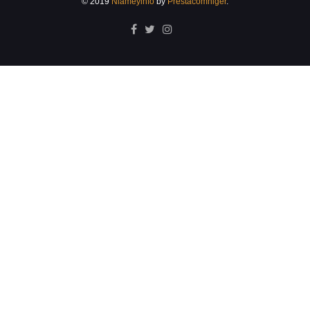
© 2019
Niameyinfo
by
Prestacomniger
.