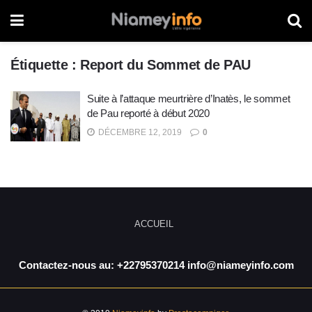
Étiquette :
Report du Sommet de PAU
Suite à l’attaque meurtrière d’Inatès, le sommet
de Pau reporté à début 2020
DÉCEMBRE 12, 2019
0
ACCUEIL
Contactez-nous au: +22795370214 info@niameyinfo.com