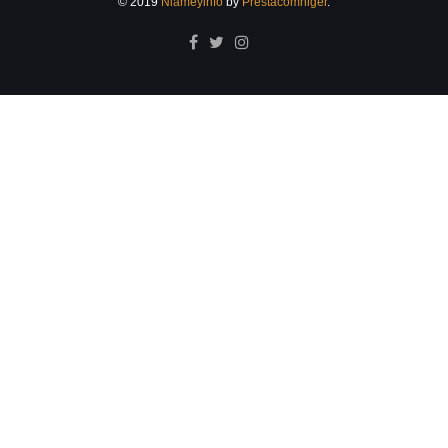
© 2019
Niameyinfo
by
Prestacomniger
.