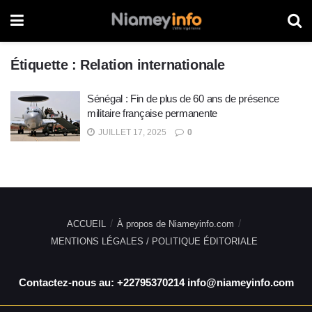
Étiquette :
Relation internationale
Sénégal : Fin de plus de 60 ans de présence
militaire française permanente
JUILLET 17, 2025
0
ACCUEIL
À propos de Niameyinfo.com
MENTIONS LÉGALES / POLITIQUE ÉDITORIALE
Contactez-nous au: +22795370214 info@niameyinfo.com