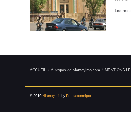
Les rect
ACCUEIL
À propos de Niameyinfo.com
MENTIONS LÉ
© 2019
Niameyinfo
by
Prestacomniger
.