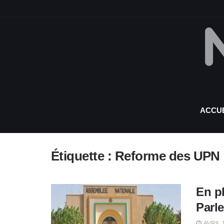
ACCUE
Étiquette :
Reforme des UPN
En p
Parl
AVRIL 