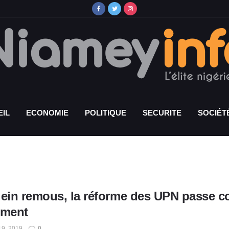
IL
ECONOMIE
POLITIQUE
SECURITE
SOCIÉT
lein remous, la réforme des UPN passe co
ement
19, 2019
0