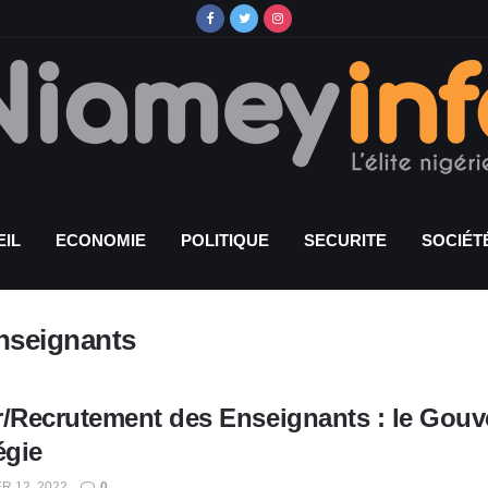
IL
ECONOMIE
POLITIQUE
SECURITE
SOCIÉT
nseignants
r/Recrutement des Enseignants : le Gouv
égie
R 12, 2022
0