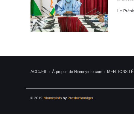
Le Prési
ACCUEIL
À propos de Niameyinfo.com
MENTIONS LÉ
© 2019
Niameyinfo
by
Prestacomniger
.