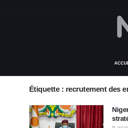
ACCUE
Étiquette :
recrutement des e
Nige
strat
JANVIE