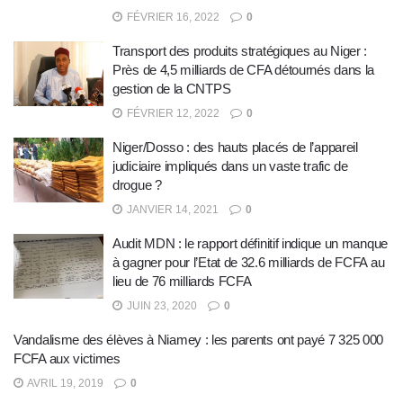
FÉVRIER 16, 2022
0
Transport des produits stratégiques au Niger :
Près de 4,5 milliards de CFA détournés dans la
gestion de la CNTPS
FÉVRIER 12, 2022
0
Niger/Dosso : des hauts placés de l’appareil
judiciaire impliqués dans un vaste trafic de
drogue ?
JANVIER 14, 2021
0
Audit MDN : le rapport définitif indique un manque
à gagner pour l’Etat de 32.6 milliards de FCFA au
lieu de 76 milliards FCFA
JUIN 23, 2020
0
Vandalisme des élèves à Niamey : les parents ont payé 7 325 000
FCFA aux victimes
AVRIL 19, 2019
0