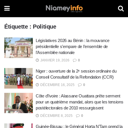
Étiquette :
Politique
Législatives 2026 au Bénin : la mouvance
présidentielle s’empare de l’ensemble de
l’Assemblée nationale
JANVIER 19, 2026
0
Niger : ouverture de la 2ᵉ session ordinaire du
Conseil Consultatif de la Refondation (CCR)
DÉCEMBRE 16, 2025
0
Côte d’Ivoire : Alassane Ouattara prête serment
pour un quatrième mandat, alors que les tensions
postélectorales de 2010 ressurgissent
DÉCEMBRE 8, 2025
0
Guinée-Bissau : le Général Horta N’Tam prend la