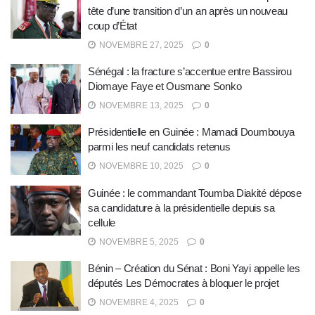
tête d’une transition d’un an après un nouveau
coup d’État
NOVEMBRE 27, 2025
0
Sénégal : la fracture s’accentue entre Bassirou
Diomaye Faye et Ousmane Sonko
NOVEMBRE 13, 2025
0
Présidentielle en Guinée : Mamadi Doumbouya
parmi les neuf candidats retenus
NOVEMBRE 10, 2025
0
Guinée : le commandant Toumba Diakité dépose
sa candidature à la présidentielle depuis sa
cellule
NOVEMBRE 5, 2025
0
Bénin – Création du Sénat : Boni Yayi appelle les
députés Les Démocrates à bloquer le projet
NOVEMBRE 4, 2025
0