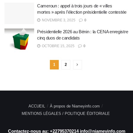
Cameroun : appel à trois jours de « villes
mortes » après l’élection présidentielle contestée
NOVEMBRE 3, 2025
0
Présidentielle 2026 au Bénin : la CENA enregistre
cinq duos de candidats
OCTOBRE 15, 2025
0
1
2
ACCUEIL
À propos de Niameyinfo.com
MENTIONS LÉGALES / POLITIQUE ÉDITORIALE
Contactez-nous au: +22795370214 info@niameyinfo.com