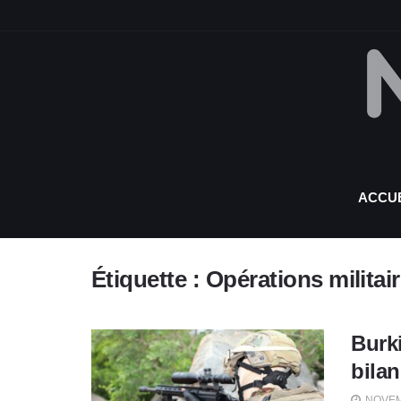
ACCUE
Étiquette :
Opérations militai
Burk
bila
NOVEM