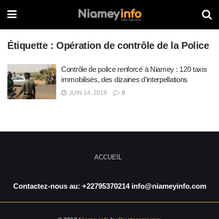
Étiquette :
Opération de contrôle de la Police
Contrôle de police renforcé à Niamey : 120 taxis
immobilisés, des dizaines d’interpellations
JUIN 14, 2019
0
ACCUEIL
Contactez-nous au: +22795370214 info@niameyinfo.com