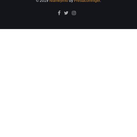
© 2019
Niameyinfo
by
Prestacomniger
.