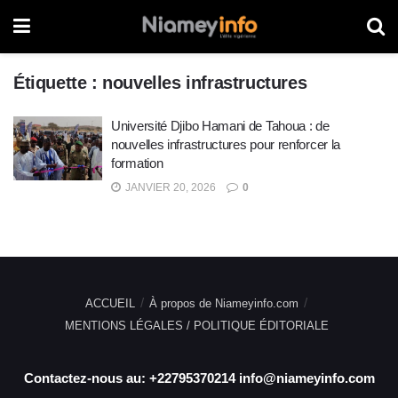
Étiquette :
nouvelles infrastructures
Université Djibo Hamani de Tahoua : de
nouvelles infrastructures pour renforcer la
formation
JANVIER 20, 2026
0
ACCUEIL
À propos de Niameyinfo.com
MENTIONS LÉGALES / POLITIQUE ÉDITORIALE
Contactez-nous au: +22795370214 info@niameyinfo.com