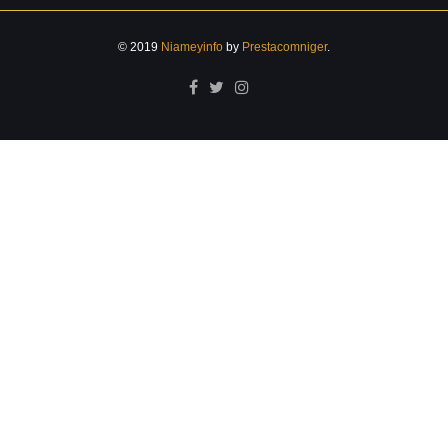
© 2019
Niameyinfo
by
Prestacomniger
.