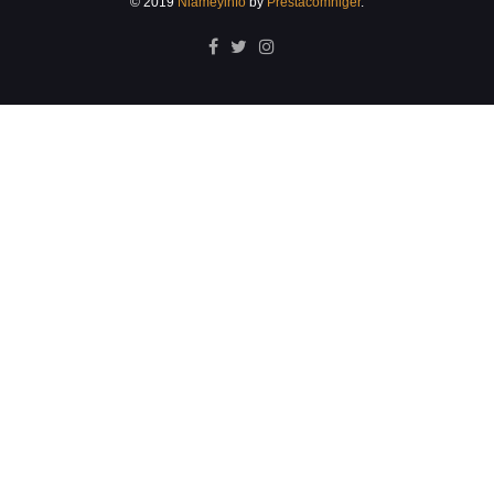
© 2019
Niameyinfo
by
Prestacomniger
.