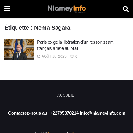
Étiquette :
Nema Sagara
Paris exige la libération d’un ressortissant
français arrêté au Mali
AOÛT 18, 2025
0
ACCUEIL
Contactez-nous au: +22795370214 info@niameyinfo.com