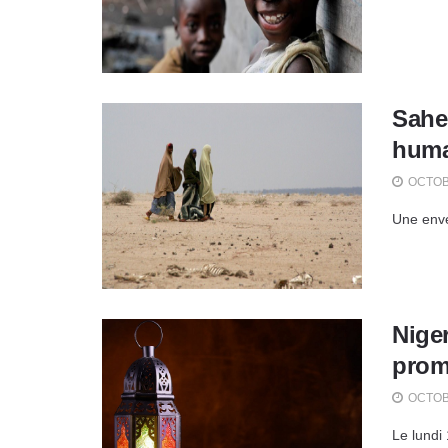
Sahel
huma
OCTOBR
Une envel
Niger
promo
OCTOBR
Le lundi