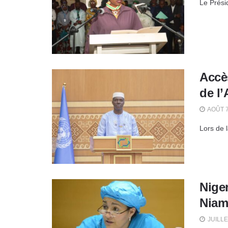
Le Prési
Accès
de l
AOÛT 7
Lors de 
Niger
Niam
JUILLE