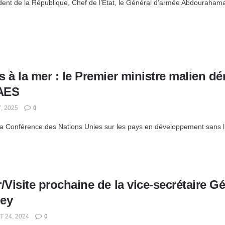
dent de la République, Chef de l’État, le Général d’armée Abdourahaman
 à la mer : le Premier ministre malien d
’AES
, 2025
0
la Conférence des Nations Unies sur les pays en développement sans litt
/Visite prochaine de la vice-secrétaire G
ey
T 24, 2024
0