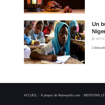
Un bu
Nige
SEPTEM
L’éducati
ACCUEIL
À propos de Niameyinfo.com
MENTIONS LÉ