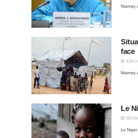
Niamey a
Situa
face
JUIN 2
Niamey a
Le N
DÉCEM
Le Niger