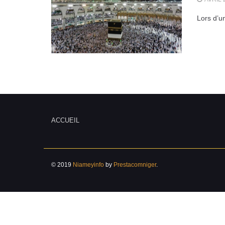
Lors d’u
ACCUEIL
© 2019
Niameyinfo
by
Prestacomniger
.