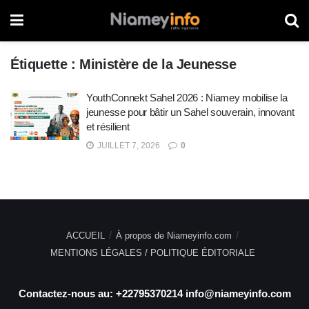
Étiquette :
Ministère de la Jeunesse
YouthConnekt Sahel 2026 : Niamey mobilise la
jeunesse pour bâtir un Sahel souverain, innovant
et résilient
JUILLET 7, 2026
0
ACCUEIL
À propos de Niameyinfo.com
MENTIONS LÉGALES / POLITIQUE ÉDITORIALE
Contactez-nous au: +22795370214 info@niameyinfo.com