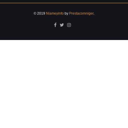
© 2019
Niameyinfo
by
Prestacomniger
.