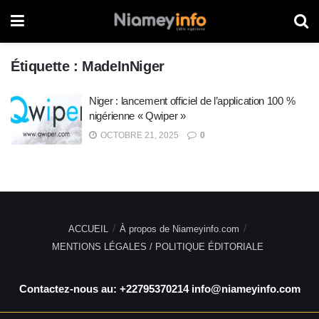
Étiquette :
MadeInNiger
Niger : lancement officiel de l’application 100 %
nigérienne « Qwiper »
OCTOBRE 21, 2025
0
ACCUEIL
À propos de Niameyinfo.com
MENTIONS LÉGALES / POLITIQUE ÉDITORIALE
Contactez-nous au: +22795370214 info@niameyinfo.com