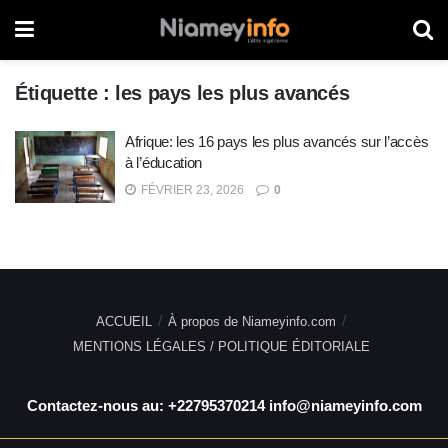
Étiquette :
les pays les plus avancés
Afrique: les 16 pays les plus avancés sur l’accès
à l’éducation
FÉVRIER 23, 2026
0
ACCUEIL
À propos de Niameyinfo.com
MENTIONS LÉGALES / POLITIQUE ÉDITORIALE
Contactez-nous au: +22795370214 info@niameyinfo.com