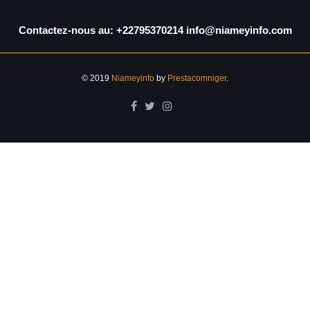
Contactez-nous au: +22795370214 info@niameyinfo.com
© 2019
Niameyinfo
by
Prestacomniger
.