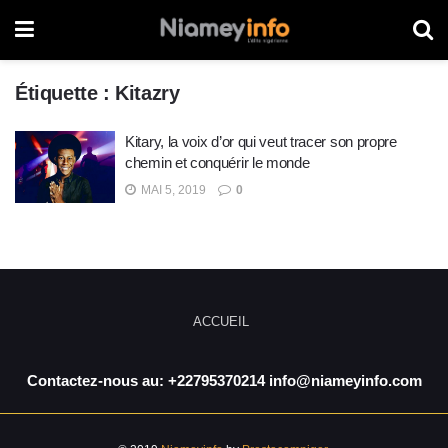
Étiquette :
Kitazry
Kitary, la voix d’or qui veut tracer son propre
chemin et conquérir le monde
MAI 5, 2019
0
ACCUEIL
Contactez-nous au: +22795370214 info@niameyinfo.com