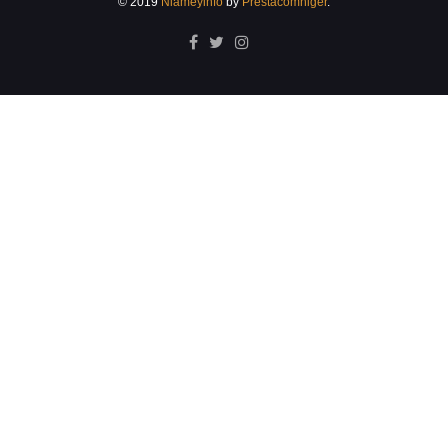
© 2019
Niameyinfo
by
Prestacomniger
.