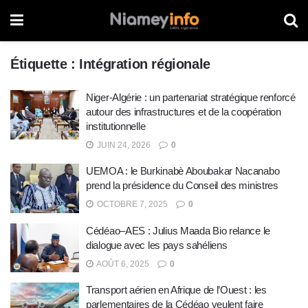
Étiquette :
Intégration régionale
Niger-Algérie : un partenariat stratégique renforcé
autour des infrastructures et de la coopération
institutionnelle
JUIN 24, 2026
0
UEMOA : le Burkinabè Aboubakar Nacanabo
prend la présidence du Conseil des ministres
OCTOBRE 7, 2025
0
Cédéao–AES : Julius Maada Bio relance le
dialogue avec les pays sahéliens
AOÛT 6, 2025
0
Transport aérien en Afrique de l’Ouest : les
parlementaires de la Cédéao veulent faire