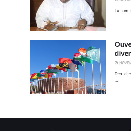
La commu
Ouver
dive
NOVEM
Des chef
...