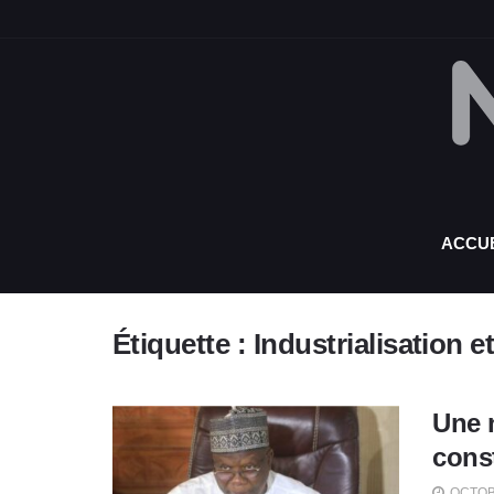
ACCUE
Étiquette :
Industrialisation 
Une n
cons
OCTOBR