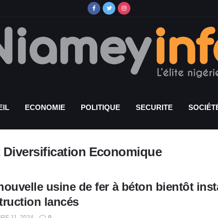
IL
ECONOMIE
POLITIQUE
SECURITE
SOCIÉT
et Diversification Economique
ouvelle usine de fer à béton bientôt inst
truction lancés
E 11, 2024
0