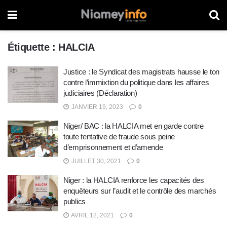
Étiquette :
HALCIA
Justice : le Syndicat des magistrats hausse le ton
contre l’immixtion du politique dans les affaires
judiciaires (Déclaration)
JANVIER 19, 2023
0
Niger/ BAC : la HALCIA met en garde contre
toute tentative de fraude sous peine
d’emprisonnement et d’amende
JUILLET 30, 2021
0
Niger : la HALCIA renforce les capacités des
enquêteurs sur l’audit et le contrôle des marchés
publics
AVRIL 12, 2021
0