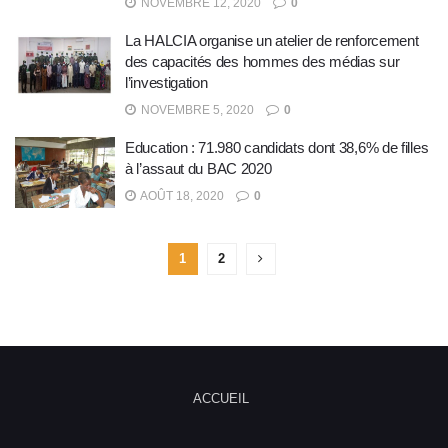
NOVEMBRE 12, 2020
0
La HALCIA organise un atelier de renforcement
des capacités des hommes des médias sur
l’investigation
NOVEMBRE 5, 2020
0
Education : 71.980 candidats dont 38,6% de filles
à l’assaut du BAC 2020
AOÛT 18, 2020
0
1
2
ACCUEIL