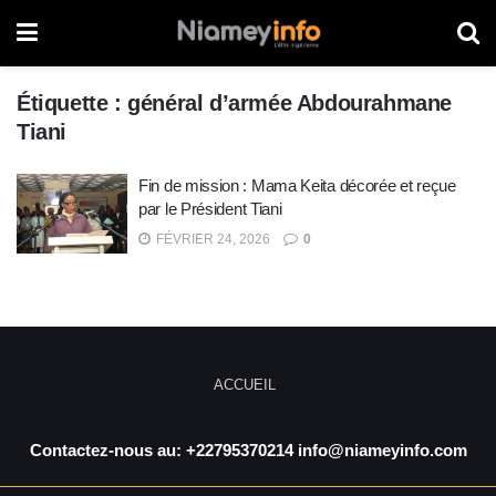
Étiquette :
général d’armée Abdourahmane
Tiani
Fin de mission : Mama Keita décorée et reçue
par le Président Tiani
FÉVRIER 24, 2026
0
ACCUEIL
Contactez-nous au: +22795370214 info@niameyinfo.com