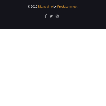
© 2019
Niameyinfo
by
Prestacomniger
.