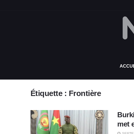
ACCUE
Étiquette :
Frontière
Burki
met 
SEPTEM