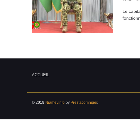
Le capit
fonctionn
ACCUEIL
© 2019
Niameyinfo
by
Prestacomniger
.