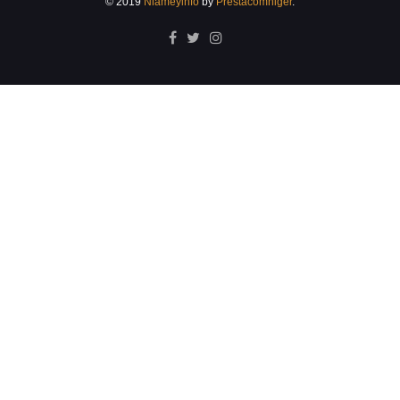
© 2019
Niameyinfo
by
Prestacomniger
.