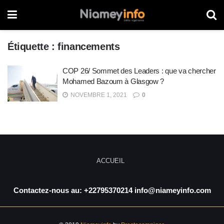
Étiquette :
financements
COP 26/ Sommet des Leaders : que va chercher
Mohamed Bazoum à Glasgow ?
NOVEMBRE 1, 2021
0
ACCUEIL
Contactez-nous au: +22795370214 info@niameyinfo.com