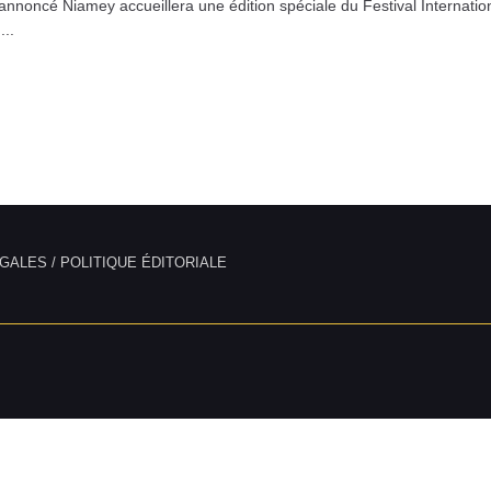
noncé Niamey accueillera une édition spéciale du Festival Internati
..
GALES / POLITIQUE ÉDITORIALE