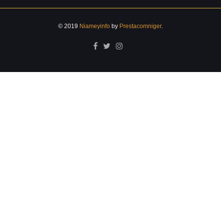
© 2019
Niameyinfo
by
Prestacomniger
.