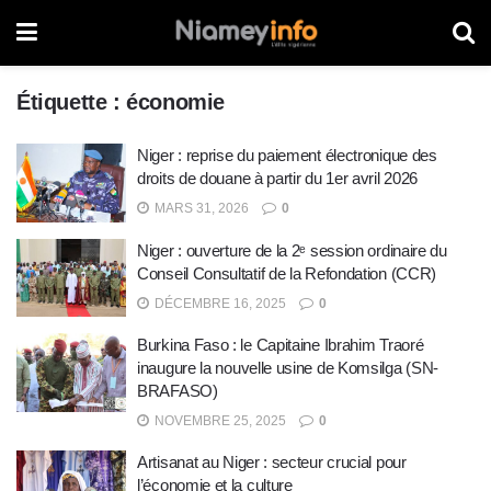
Étiquette :
économie
Niger : reprise du paiement électronique des
droits de douane à partir du 1er avril 2026
MARS 31, 2026
0
Niger : ouverture de la 2ᵉ session ordinaire du
Conseil Consultatif de la Refondation (CCR)
DÉCEMBRE 16, 2025
0
Burkina Faso : le Capitaine Ibrahim Traoré
inaugure la nouvelle usine de Komsilga (SN-
BRAFASO)
NOVEMBRE 25, 2025
0
Artisanat au Niger : secteur crucial pour
l’économie et la culture