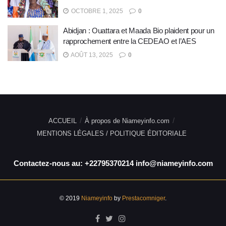
OCTOBRE 1, 2025
0
Abidjan : Ouattara et Maada Bio plaident pour un
rapprochement entre la CEDEAO et l’AES
AOÛT 13, 2025
0
ACCUEIL
À propos de Niameyinfo.com
MENTIONS LÉGALES / POLITIQUE ÉDITORIALE
Contactez-nous au: +22795370214 info@niameyinfo.com
© 2019
Niameyinfo
by
Prestacomniger
.