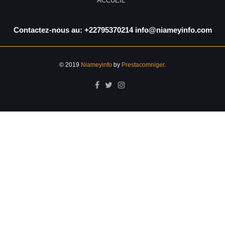
ACCUEIL
Contactez-nous au: +22795370214 info@niameyinfo.com
© 2019
Niameyinfo
by
Prestacomniger
.