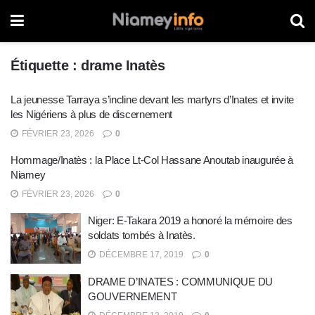
Étiquette :
drame Inatès
La jeunesse Tarraya s’incline devant les martyrs d’Inates et invite
les Nigériens à plus de discernement
FÉVRIER 23, 2026
0
Hommage/Inatès : la Place Lt-Col Hassane Anoutab inaugurée à
Niamey
FÉVRIER 23, 2026
0
Niger: E-Takara 2019 a honoré la mémoire des
soldats tombés à Inatès.
DÉCEMBRE 17, 2019
0
DRAME D’INATES : COMMUNIQUE DU
GOUVERNEMENT