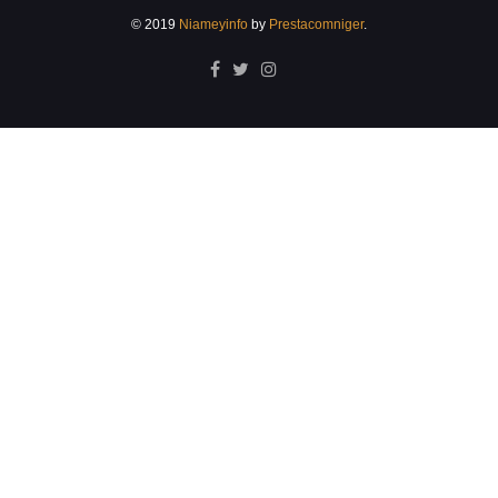
© 2019
Niameyinfo
by
Prestacomniger
.