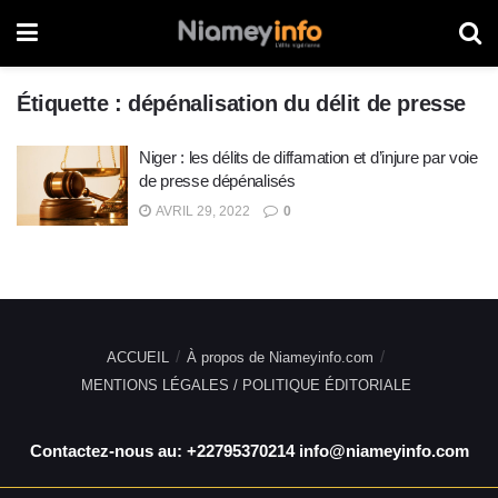
Étiquette :
dépénalisation du délit de presse
Niger : les délits de diffamation et d’injure par voie
de presse dépénalisés
AVRIL 29, 2022
0
ACCUEIL
À propos de Niameyinfo.com
MENTIONS LÉGALES / POLITIQUE ÉDITORIALE
Contactez-nous au: +22795370214 info@niameyinfo.com