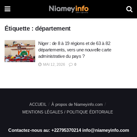
Étiquette :
département
Niger : de 8 à 19 régions et de 63 à 82
départements, vers une nouvelle carte
administrative du pays ?
MAI 12, 2026
0
ACCUEIL
À propos de Niameyinfo.com
MENTIONS LÉGALES / POLITIQUE ÉDITORIALE
Contactez-nous au: +22795370214 info@niameyinfo.com