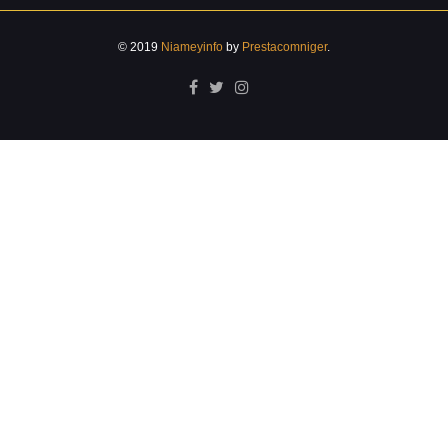
© 2019
Niameyinfo
by
Prestacomniger
.