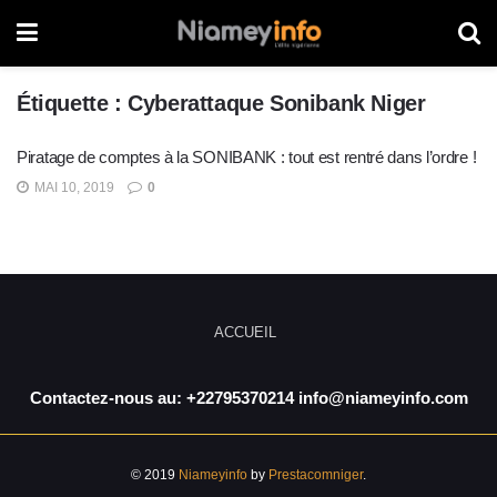
Étiquette :
Cyberattaque Sonibank Niger
Piratage de comptes à la SONIBANK : tout est rentré dans l’ordre !
MAI 10, 2019
0
ACCUEIL
Contactez-nous au: +22795370214 info@niameyinfo.com
© 2019
Niameyinfo
by
Prestacomniger
.