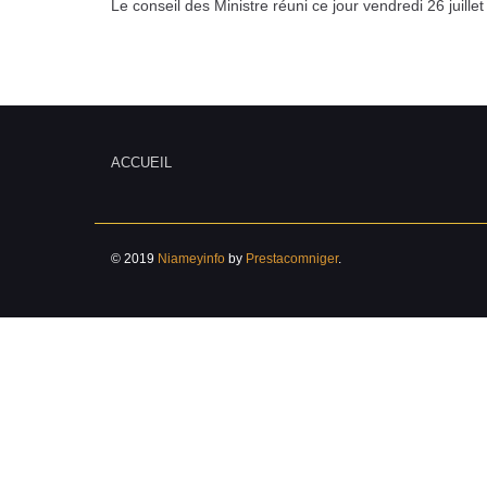
Le conseil des Ministre réuni ce jour vendredi 26 juil
ACCUEIL
© 2019
Niameyinfo
by
Prestacomniger
.