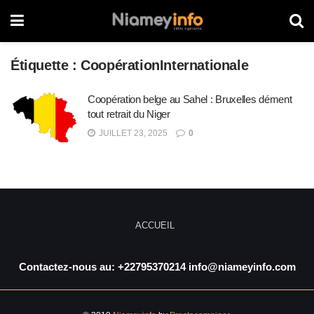
Étiquette :
CoopérationInternationale
Coopération belge au Sahel : Bruxelles dément
tout retrait du Niger
JUILLET 23, 2025
0
ACCUEIL
Contactez-nous au: +22795370214 info@niameyinfo.com