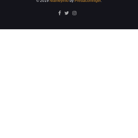
© 2019
Niameyinfo
by
Prestacomniger
.