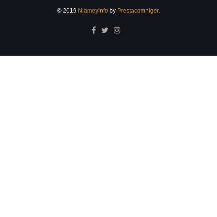
© 2019
Niameyinfo
by
Prestacomniger
.