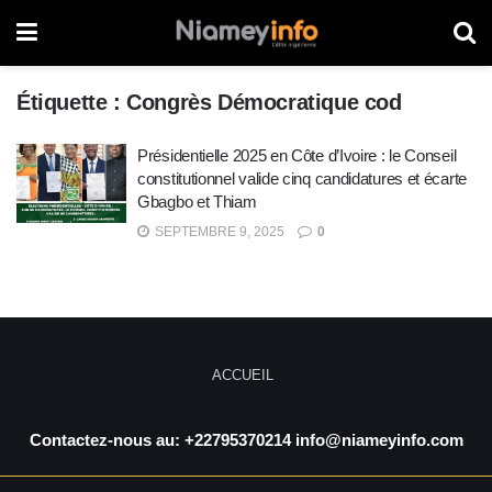
Étiquette :
Congrès Démocratique cod
Présidentielle 2025 en Côte d’Ivoire : le Conseil
constitutionnel valide cinq candidatures et écarte
Gbagbo et Thiam
SEPTEMBRE 9, 2025
0
ACCUEIL
Contactez-nous au: +22795370214 info@niameyinfo.com