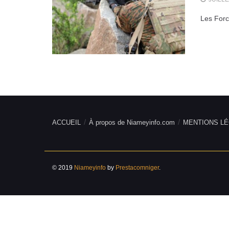
Les Forc
ACCUEIL
À propos de Niameyinfo.com
MENTIONS LÉ
© 2019
Niameyinfo
by
Prestacomniger
.