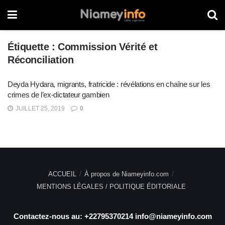
Étiquette :
Commission Vérité et
Réconciliation
Deyda Hydara, migrants, fratricide : révélations en chaîne sur les
crimes de l’ex-dictateur gambien
JUILLET 25, 2019
0
ACCUEIL
À propos de Niameyinfo.com
MENTIONS LÉGALES / POLITIQUE ÉDITORIALE
Contactez-nous au: +22795370214 info@niameyinfo.com