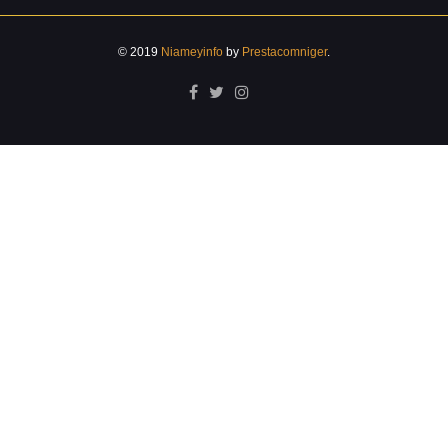
© 2019
Niameyinfo
by
Prestacomniger
.